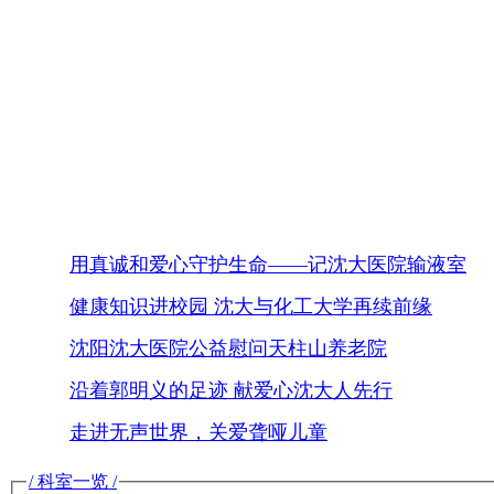
用真诚和爱心守护生命——记沈大医院输液室
健康知识进校园 沈大与化工大学再续前缘
沈阳沈大医院公益慰问天柱山养老院
沿着郭明义的足迹 献爱心沈大人先行
走进无声世界，关爱聋哑儿童
/ 科室一览 /